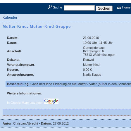
Suche
Home
Kalender
Mutter-Kind: Mutter-Kind-Gruppe
Datum
:
21.06.2016
Dauer
:
10:00 Uhr- 11:45 Uhr
Gemeindehaus
Anschrift
:
Kirchbergstr. 6
78713 Waldmössingen
Dekanat
:
Rottweil
Veranstaltungsart
:
Mutter-Kind
Kosten
:
0.00 €
Ansprechpartner
:
Nadja Kaupp
Beschreibung
: Ganz herzliche Einladung an alle Mütter / Väter (außer in den Schulferi
Weitere Informationen
:
In Google Maps anzeigen
Autor
: Christian Albrecht -
Datum
: 27.09.2012