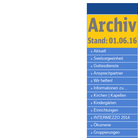
Aktuell
Seelsorgeeinheit
Gottesdienste
Ansprechpartner
Wir helfen!
Informationen zu...
Kirchen | Kapellen
Kindergärten
Einrichtungen
INTERMEZZO 2014
Ökumene
Gruppierungen