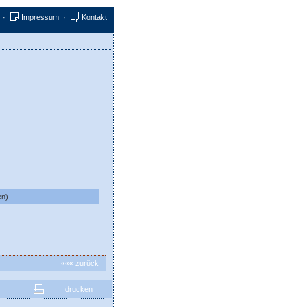
·
Impressum
·
Kontakt
en).
««« zurück
drucken